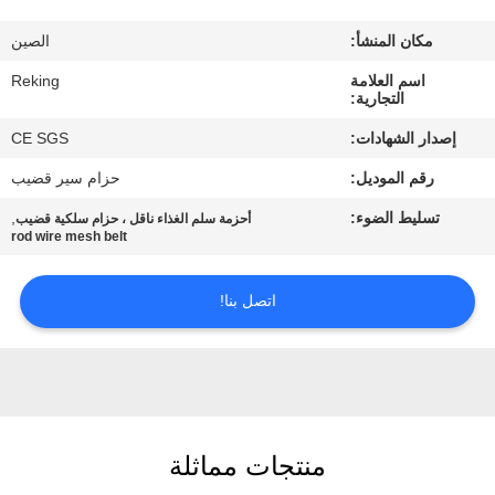
مكان المنشأ:
الصين
مراقبة
اسم العلامة
Reking
الجودة
التجارية:
إصدار الشهادات:
CE SGS
اتصل
رقم الموديل:
حزام سير قضيب
بنا
تسليط الضوء:
,
أحزمة سلم الغذاء ناقل ، حزام سلكية قضيب
rod wire mesh belt
أخبار
اتصل بنا!
اطلب
اقتباس
خريطة
منتجات مماثلة
الموقع