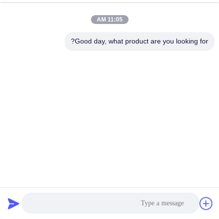
11:05 AM
مراقبة
الجودة
Good day, what product are you looking for?
اتصل
بنا
أخبار
اطلب
اقتباس
5080a شاشة مجفف البوليستر
شاشة مجفف البوليستر
2025-08-01
7 الرؤى
خريطة
الموقع