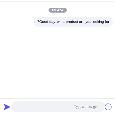
4:52 AM
مراقبة
الجودة
Good day, what product are you looking for?
اتصل
بنا
أخبار
اطلب
اقتباس
2mm 4mm هول حجم البوليستر شبكة الحزام الناقل نسج عادي
حزام شبكي بوليستر
2022-07-14
50 الرؤى
خريطة
الموقع