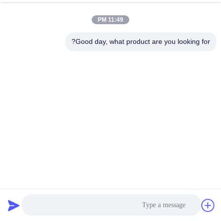
11:49 PM
مراقبة
الجودة
Good day, what product are you looking for?
اتصل
بنا
أخبار
اطلب
اقتباس
ISO9001. حزام سير شبكة البوليستر الحلزوني لتجفيف الطعام
حزام شبكي بوليستر
2025-08-01
خريطة
الموقع