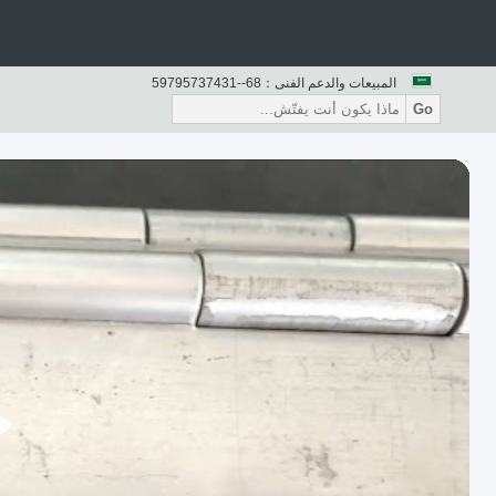
المبيعات والدعم الفنى：
86--13473759795
Go