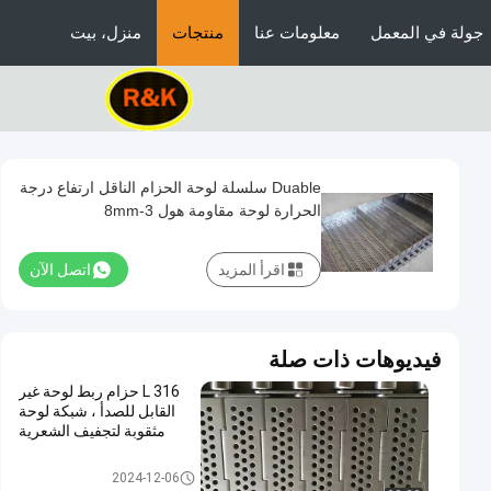
جولة في المعمل
معلومات عنا
منتجات
منزل، بيت
Duable سلسلة لوحة الحزام الناقل ارتفاع درجة
الحرارة لوحة مقاومة هول 3-8mm
اقرأ المزيد
اتصل الآن
فيديوهات ذات صلة
316 L حزام ربط لوحة غير
القابل للصدأ ، شبكة لوحة
مثقوبة لتجفيف الشعرية
حزام ناقل لوحة
2024-12-06