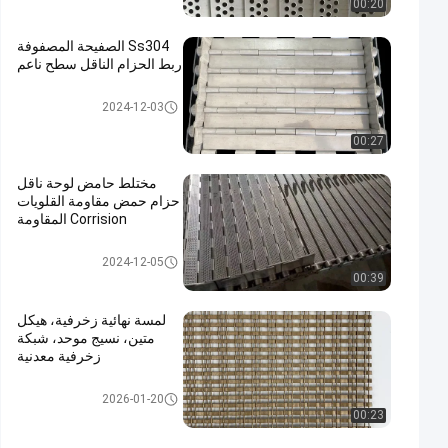
00:20
Ss304 الصفيحة المصفوفة
ربط الحزام الناقل سطح ناعم
حزام ناقل لوحة
2024-12-03
00:27
مختلط حامض لوحة ناقل
حزام حمض مقاومة القلويات
Corrision المقاومة
حزام ناقل لوحة
2024-12-05
00:39
لمسة نهائية زخرفية، هيكل
متين، نسيج موحد، شبكة
زخرفية معدنية
معماريّ سلك شبكة
2026-01-20
00:23