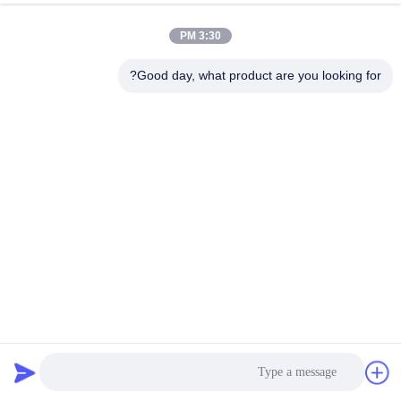
3:30 PM
مراقبة
الجودة
Good day, what product are you looking for?
اتصل
بنا
أخبار
اطلب
اقتباس
حزام شبكي من البوليستر اللولبي بنفاذية الهواء الجيدة مع حافة
الغراء 2-3 سم
حزام شبكي بوليستر
2025-08-01
خريطة
الموقع