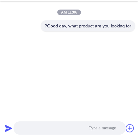
11:06 AM
مراقبة
الجودة
Good day, what product are you looking for?
اتصل
بنا
أخبار
اطلب
اقتباس
مربع شبكة البوليستر تصفية هول لصناعة الورق
حزام شبكي بوليستر
2022-10-25
50 الرؤى
خريطة
الموقع