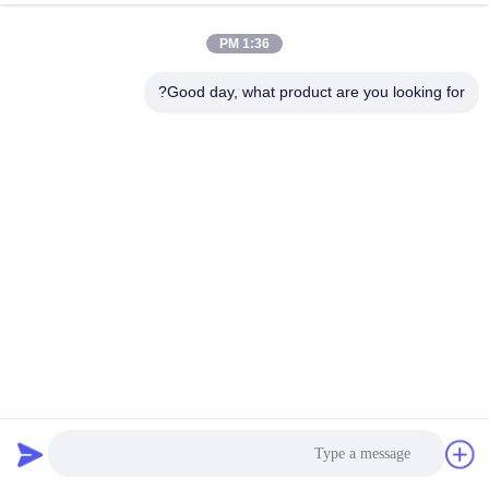
1:36 PM
مراقبة
الجودة
Good day, what product are you looking for?
اتصل
بنا
أخبار
اطلب
اقتباس
ارتفاع درجة الحرارة البوليستر شبكة حزام عادي نسج حفرة مربعة
حزام شبكي بوليستر
2022-10-25
50 الرؤى
خريطة
الموقع