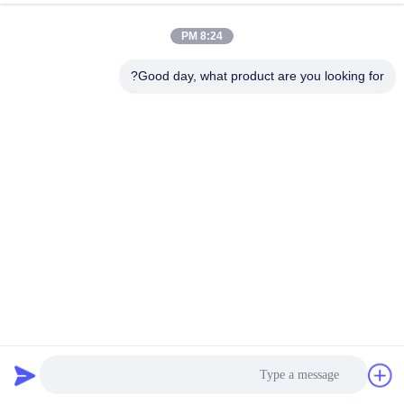
8:24 PM
مراقبة
الجودة
Good day, what product are you looking for?
اتصل
بنا
أخبار
اطلب
اقتباس
201 حزام شبكة أسلاك الفولاذ المقاوم للصدأ المعدنية لنقل
البراغي
حزام متوازن مركب
2023-02-17
179 الرؤى
خريطة
الموقع