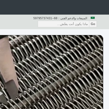
المبيعات والدعم الفنى：
86--13473759795
Go