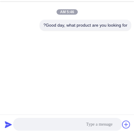
5:46 AM
مراقبة
الجودة
Good day, what product are you looking for?
اتصل
بنا
أخبار
اطلب
اقتباس
أحزمة نقل PTFE عالية القوة تجفيف جيد للتهوية من الانكماش
سيور ناقلة PTFE
2024-12-06
45 الرؤى
خريطة
الموقع