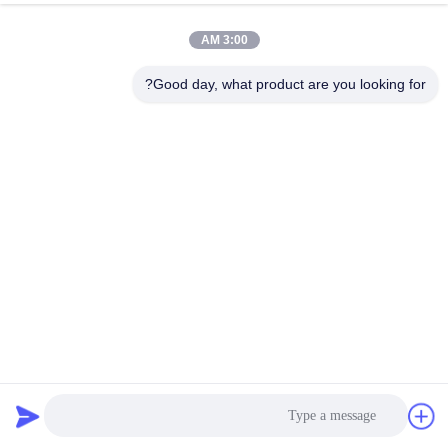
3:00 AM
مراقبة
الجودة
Good day, what product are you looking for?
اتصل
بنا
أخبار
اطلب
اقتباس
304 الفولاذ المقاوم للصدأ دوامة الحزام الناقل ، شبكة الحزام
الناقل للتبريد الغذاء المبردة
حزام شبكة دوامة
2024-12-03
18 الرؤى
خريطة
الموقع